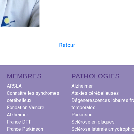
Retour
MEMBRES
PATHOLOGIES
ARSLA
Alzheimer
Connaître les syndromes
Ataxies cérébelleuses
cérébelleux
Dégénérescences lobaires fr
Fondation Vaincre
temporales
Alzheimer
Parkinson
France DFT
Sclérose en plaques
France Parkinson
Sclérose latérale amyotrophi