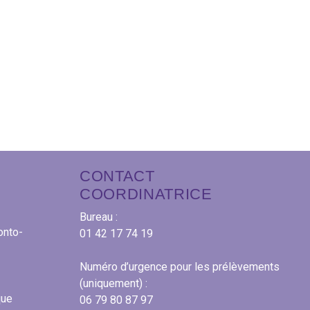
CONTACT
COORDINATRICE
Bureau :
onto-
01 42 17 74 19
Numéro d’urgence pour les prélèvements
(uniquement) :
que
06 79 80 87 97