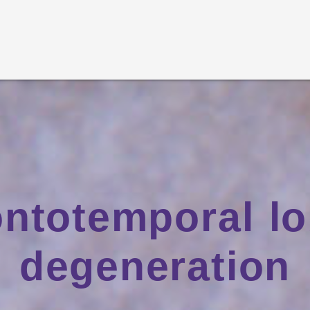
ontotemporal lo
degeneration